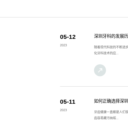
您当前位置:
首页
综合资
05-12
2023