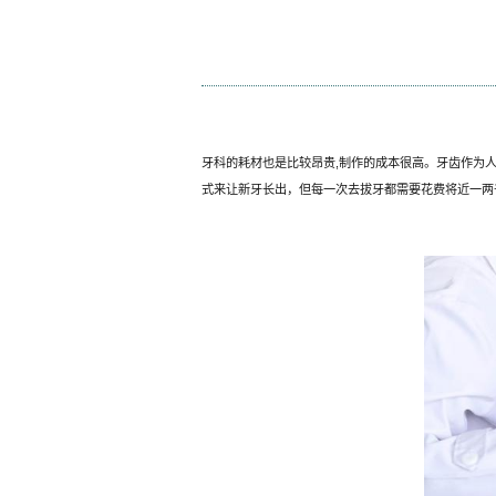
您当前位置:
首页
综合资
牙科的耗材也是比较昂贵,
式来让新牙长出，但每一