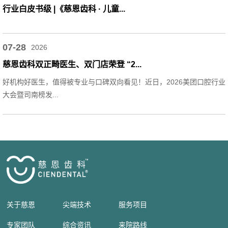
行业白皮书级 |《慈恩齿科 · 儿童...
07-28
2026
慈恩齿科双正畸医生、双门店荣登 “2...
好机构好医生，值得被专业与口碑双向看见！近日，2026美团口腔行业
大会暨司南榜发...
关于慈恩
尖端技术
服务项目
专家团队
综合资讯
来院路线