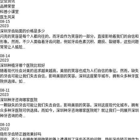
企业资讯
品牌荣誉
科普小课堂
医生风采
08-15
2023
深圳牙齿贴面的价格是多少
闪亮的笑容是每个人都向往的，而牙齿作为笑容的一部分，直接影响着我们的自信和
形象。然而，不少人面临着牙齿问题，例如牙齿色素沉积、磨损、裂缝等，这些问题
常常让人尴尬...
08-14
2023
深圳种植牙哪个医院比较好
随着现代社会对美的追求越来越高，美丽的笑容也成为人们自信的象征。然而，缺失
的牙齿可能让我们失去自信，影响美丽的笑容。深圳这座繁华城市，拥有众多种牙医
院供选择。如...
08-11
2023
深圳种牙咨询哪家医院
一颗缺失的牙齿可能让我们失去自信，影响美丽的笑容。深圳这座现代化城市，拥有
众多种牙医院可供选择。而如今，深圳种牙咨询哪家医院呢？就让我们一同展开深圳
种牙咨询的奇...
08-10
2023
隐形牙齿矫正器效果好吗
现在，不少人在拥有美丽微笑的路上遭遇到了牙齿不齐的问题。隐形牙齿矫正器作为