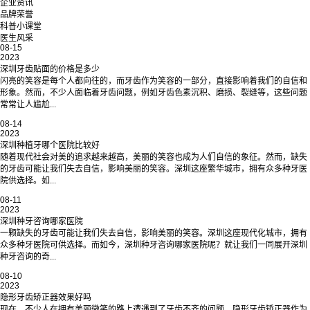
企业资讯
品牌荣誉
科普小课堂
医生风采
08-15
2023
深圳牙齿贴面的价格是多少
闪亮的笑容是每个人都向往的，而牙齿作为笑容的一部分，直接影响着我们的自信和
形象。然而，不少人面临着牙齿问题，例如牙齿色素沉积、磨损、裂缝等，这些问题
常常让人尴尬...
08-14
2023
深圳种植牙哪个医院比较好
随着现代社会对美的追求越来越高，美丽的笑容也成为人们自信的象征。然而，缺失
的牙齿可能让我们失去自信，影响美丽的笑容。深圳这座繁华城市，拥有众多种牙医
院供选择。如...
08-11
2023
深圳种牙咨询哪家医院
一颗缺失的牙齿可能让我们失去自信，影响美丽的笑容。深圳这座现代化城市，拥有
众多种牙医院可供选择。而如今，深圳种牙咨询哪家医院呢？就让我们一同展开深圳
种牙咨询的奇...
08-10
2023
隐形牙齿矫正器效果好吗
现在，不少人在拥有美丽微笑的路上遭遇到了牙齿不齐的问题。隐形牙齿矫正器作为