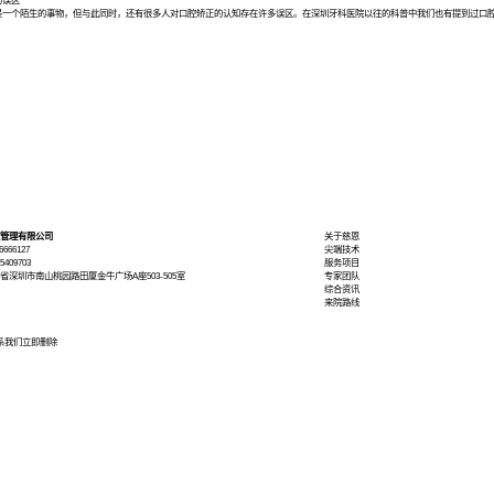
来院路线
来自“正畸人气榜top”口腔正畸领导者集结全硕博医师团队阵容慈恩齿科全国连锁品牌 · 2
又一城！「 慈恩齿科珠海店 」正式开业~
继惠州店后，正畸人气榜TOP · 全国连锁品牌——慈恩齿科，2026年初匠心延续，另一
跨越300公里，只因信任慈恩齿科
慈恩齿科13年匠心，绘就无数微笑蜕变篇章。牙套之下，医患信任双向生长；复诊途中
为患者保驾护航，Spark数字化隐形矫正中心正式成立！
携手共振，为患者口腔治疗保驾护航。继富诚门诊INSIGNIA数字化正畸中心成立后，慈
在深圳牙科医院如何了解口腔矫正的误区
口腔矫正对于绝大多数人而言并不是一个陌生的事物，但与此同时，还有很多人对口腔矫