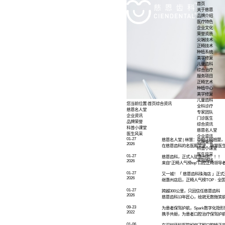
您当前位置:
首页
慈恩名人堂
企业资讯
品牌荣誉
科普小课堂
医生风采
01-27
2026
01-27