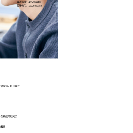
背景，成为了正畸领域一颗璀璨的明星。作为慈恩齿科厦门门诊合伙人、主治医师，以及陈