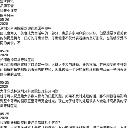
企业资讯
品牌荣誉
科普小课堂
医生风采
05-26
2020
深圳牙科医院受欢迎的原因有哪些
民以食为天，美食成为生活中的一部分，也是许多用户的心头好。但是想要享受美食
的前提是拥有一口好的牙齿才行，牙齿健康不仅代表着拥有良好形象，也能够享受不
同的美食。不...
05-26
2020
如何选择深圳牙科医院
牙齿问题毋庸置疑可以说是一项让人避之不及的难题，牙齿疼痛、蛀牙和变形不齐等
问题每时每刻都折磨着患者的神经，因此选择一个好的深圳牙科医院从而一举消灭牙
疼带来的困扰...
05-25
2020
为什么选择深圳牙科医院处理蛀牙问题
蛀牙可以说是绝大多数人都有的口腔问题，如果不及时处理的话，那么则很容易影响
到整个牙齿的健康直至牙齿完全蛀光。现在对于蛀牙的处理很多人会选择高品质的深
圳牙科医院，...
05-25
2020
找深圳牙科医院‍时要注意看哪几个方面？
现在，大家看牙基本上是这几种选择：专业的深圳牙科医院‍、综合医院的牙科、专业