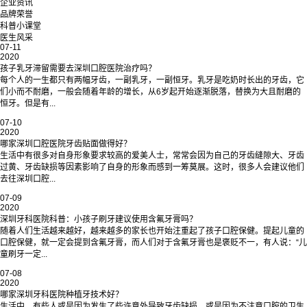
企业资讯
品牌荣誉
科普小课堂
医生风采
07-11
2020
孩子乳牙滞留需要去深圳口腔医院治疗吗？
每个人的一生都只有两幅牙齿，一副乳牙，一副恒牙。乳牙是吃奶时长出的牙齿，它
们小而不耐磨，一般会随着年龄的增长，从6岁起开始逐渐脱落，替换为大且耐磨的
恒牙。但是有...
07-10
2020
哪家深圳口腔医院牙齿贴面做得好？
生活中有很多对自身形象要求较高的爱美人士，常常会因为自己的牙齿缝隙大、牙齿
过黄、牙齿缺损等因素影响了自身的形象而感到一筹莫展。这时，很多人会建议他们
去往深圳口腔...
07-09
2020
深圳牙科医院科普：小孩子刷牙建议使用含氟牙膏吗？
随着人们生活越来越好，越来越多的家长也开始注重起了孩子口腔保健。提起儿童的
口腔保健，就一定会提到含氟牙膏，而人们对于含氟牙膏也是褒贬不一，有人说：“儿
童刷牙一定...
07-08
2020
哪家深圳牙科医院种植牙技术好？
生活中，有些人或是因为发生了些许意外导致牙齿缺损，或是因为不注意口腔的卫生