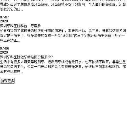
导致牙齿过早脱落造成牙齿缺失。牙齿缺损不仅十分影响一个人面容的美观度，还会
引发其它的口...
07-07
2020
深圳牙科医院科普：牙套脸
如果有提前了解过牙齿矫正副作用的朋友们，那牙齿松动、黑三角、牙套脸这些名词
肯定是不陌生了。很多爱美的女孩一听到“牙套脸”这三个字就开始萌生退意，甚至一
些正在矫正...
07-06
2020
深圳牙科医院做牙齿贴面价格多少？
生活中有很多人每天早晚刷牙、饭后用牙线或者漱口水、也不抽烟不喝茶，非常注重
牙齿的清洁卫生，但是一口牙齿却还是会有些微微发黄，始终达不到那种耀眼白。那
么有些比较在...