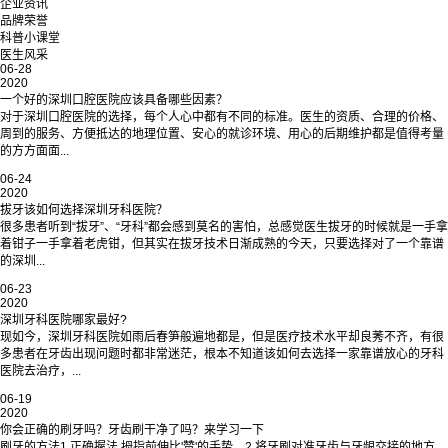
企业资讯
品牌荣誉
科普小课堂
医生风采
06-28
2020
一个好的深圳口腔医院应该具备哪些因素？
对于深圳口腔医院的选择，每个人心中都有不同的标准。医生的资质、合理的价格、
周到的服务、方便抵达的地理位置、安心的就诊环境、用心的后期维护都是值得考量
的方方面面...
06-24
2020
拔牙该如何选择深圳牙科医院？
很多患者听到“拔牙”、“牙科”都会感到莫名的害怕，总感觉医生拔牙的时候就是一手拿
着钳子一手拿着老虎钳，但其实在拔牙技术日渐成熟的今天，只要选择对了一个靠谱
的深圳...
06-23
2020
深圳牙科医院哪家最好?
现如今，深圳牙科医院如雨后春笋般遍地都是，但是医疗技术水平却良莠不齐，有很
多患者在牙齿出现问题时都非常迷茫，根本不知道该如何去选择一家靠谱放心的牙科
医院去治疗，...
06-19
2020
你会正确的刷牙吗？牙齿刷干净了吗？来学习一下
刷牙的方法1.正确握法,拇指前伸比'赞'的手势。2.将牙刷对准牙齿与牙龈交接的地方，