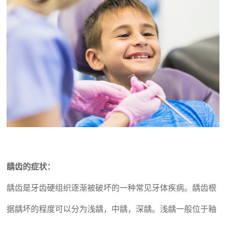
龋齿的症状：
龋齿是牙齿硬组织逐渐被破坏的一种常见牙体疾病。龋齿根
据龋坏的程度可以分为浅龋，中龋，深龋。浅龋一般位于釉