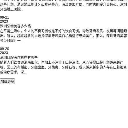
这些问题。通过矫正能让牙齿排列整齐，清洁更加方便，同时也能提升自信心。深圳
牙齿矫正医院...
09-21
2023
深圳牙齿美容多少钱
在平常生活中，个人的不良习惯或是不好的饮食习惯，导致牙齿发黄、发黑等问题频
出。所以，越来越多的人选择深圳牙齿美白机构进行牙齿美白。那么，深圳牙齿美容
多少钱呢？一...
09-20
2023
深圳口腔医疗机构有哪些
随着人们饮食逐渐精细化，再加上不注重于口腔清洁，从而使得口腔问题越来越严
峻，常见的有龋齿、牙龈出血、牙菌斑、牙结石等，所以越来越多的人存在口腔检查
或治疗需求。深...