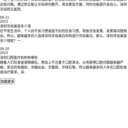
这些问题。通过矫正能让牙齿排列整齐，清洁更加方便，同时也能提升自信心。深圳
牙齿矫正医院...
09-21
2023
深圳牙齿美容多少钱
在平常生活中，个人的不良习惯或是不好的饮食习惯，导致牙齿发黄、发黑等问题频
出。所以，越来越多的人选择深圳牙齿美白机构进行牙齿美白。那么，深圳牙齿美容
多少钱呢？一...
09-20
2023
深圳口腔医疗机构有哪些
随着人们饮食逐渐精细化，再加上不注重于口腔清洁，从而使得口腔问题越来越严
峻，常见的有龋齿、牙龈出血、牙菌斑、牙结石等，所以越来越多的人存在口腔检查
或治疗需求。深...