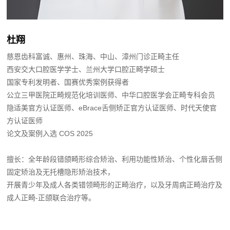
杜翔
慈恩齿科富诚、惠州、珠海、中山、漳州门诊正畸主任
西安交大口腔医学学士、兰州大学口腔正畸学硕士
国家专利发明者、国赛优秀案例获得者
公立三甲医院正畸规范化培训医师、中华口腔医学会正畸专科会员
隐适美官方认证医师、eBrace舌侧矫正官方认证医师、时代天使官
方认证医师
论文及案例入选 COS 2025
擅长：
全年龄段错颌畸形综合矫治、利用功能性矫治、个性化唇舌侧
固定矫治及无托槽隐形矫治技术，
开展青少年及成人各类错领畸形的正畸治疗，以及牙周病正畸治疗及
成人正畸-正颌联合治疗等。