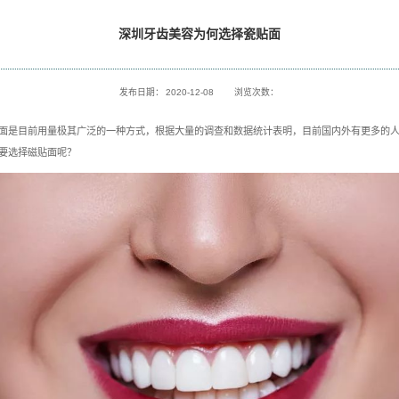
讯
品牌荣誉
深圳牙
发布日期
齿美容
的众多方式当中，瓷贴面是目前用量极其广泛的一种方式，
。那么究竟深圳牙齿美容为何要选择磁贴面呢？