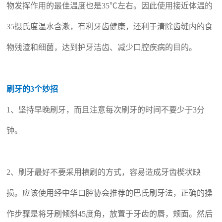
物发挥作用的最佳温度也
是
35℃左右。
因此
使
用
接近体温
的
35摄氏度
温水含漱，有利牙齿健康，还利于清除齿缝内的食
物残渣和细菌，达到护牙洁齿、减少口腔疾病的目的。
刷牙的3个妙招
1、坚持早晚刷牙，而且注意每次刷牙的时间不要少于3分
钟。
2、刷牙最好不要采用横刷的方式，容易造成牙齿楔状缺
损。应该使用经中华口腔协会推荐的巴氏刷牙法，
正确的操
作步骤是将牙刷倾斜
45度角，放置于牙齿的唇，颊面。然后