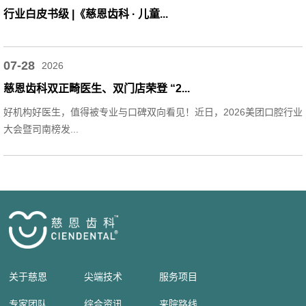
行业白皮书级 |《慈恩齿科 · 儿童...
07-28
2026
慈恩齿科双正畸医生、双门店荣登 “2...
好机构好医生，值得被专业与口碑双向看见！近日，2026美团口腔行业
大会暨司南榜发...
关于慈恩
尖端技术
服务项目
专家团队
综合资讯
来院路线