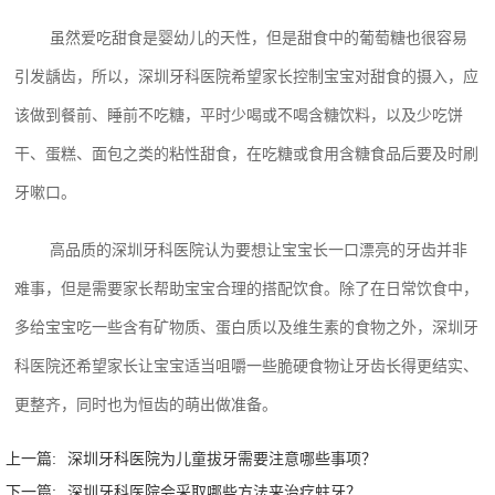
虽然爱吃甜食是婴幼儿的天性，但是甜食中的葡萄糖也很容易
引发龋齿，所以，深圳牙科医院‍希望家长控制宝宝对甜食的摄入，应
该做到餐前、睡前不吃糖，平时少喝或不喝含糖饮料，以及少吃饼
干、蛋糕、面包之类的粘性甜食，在吃糖或食用含糖食品后要及时刷
牙嗽口。
高品质的深圳牙科医院‍认为要想让宝宝长一口漂亮的牙齿并非
难事，但是需要家长帮助宝宝合理的搭配饮食。除了在日常饮食中，
多给宝宝吃一些含有矿物质、蛋白质以及维生素的食物之外，深圳牙
科医院‍还希望家长让宝宝适当咀嚼一些脆硬食物让牙齿长得更结实、
更整齐，同时也为恒齿的萌出做准备。
上一篇:
深圳牙科医院‍为儿童拔牙需要注意哪些事项？
下一篇:
深圳牙科医院‍会采取哪些方法来治疗蛀牙？