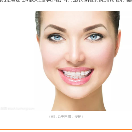
自锁式是传统式矫治器的升级版，相当于在
免除了结扎钢丝或橡皮圈对正畸钢丝的捆绑，