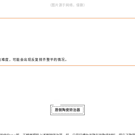
广泛。
口腔，刺激口腔黏膜，严重会引起口腔溃疡；
留食物残渣，不利于口腔清洁。
自