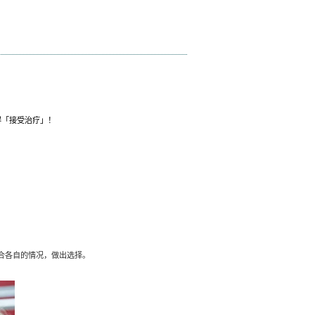
正越贵，效果越好吗？
：
2020-04-17
浏览次数：
工资就没了……但为了笑容自信和口腔健康，还是必须得「接受