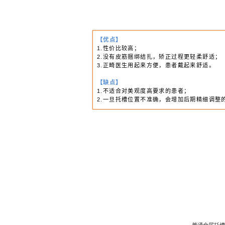
【优点】
价格最便宜、适应症
【缺点】
1.美观度最差；
2.托槽和弓丝易摩擦
3.托槽和弓丝上易残