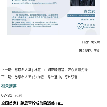
口述：袁文君
图文整理：李雪
上一篇:
慈恩名人堂 | 林慧：巾帼正畸翘楚，匠心笑颜先锋
下一篇:
慈恩名人堂 | 张海霞：秀外慧中，德艺双馨
相关推荐
07-31
2026
全国首家！慈恩青柠成为隐适美 Fir...