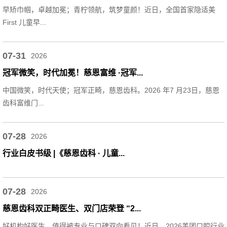
早矫巾帼，卓越加冕；青柠领航，筑梦童颜！近日，全国首家隐适美
First 儿童早...
07-31
2026
冠军微笑，时代加冕！慈恩富维 ·冠军...
中国微笑，时代天使；冠军正畸，慈恩齿科。2026 年7 月23日，慈恩
齿科富维门...
07-28
2026
行业白皮书级 |《慈恩齿科 · 儿童...
07-28
2026
慈恩齿科双正畸医生、双门店荣登 “2...
好机构好医生，值得被专业与口碑双向看见！近日，2026美团口腔行业