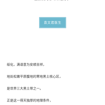
袁文君医生
绥化，满语意为安顺吉祥，
地处松嫩平原腹地的寒地黑土核心区，
是
世界三大黑土带之一。
正是这一得天独厚的地理条件，