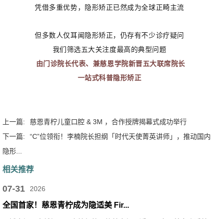
凭借多重优势，隐形矫正已然成为全球正畸主流
但多数人仅耳闻隐形矫正，仍存有不少诊疗疑问
我们筛选五大关注度最高的典型问题
由门诊院长代表、兼慈恩学院新晋五大联席院长
一站式科普隐形矫正
上一篇:
慈恩青柠儿童口腔 & 3M ，合作授牌揭幕式成功举行
下一篇:
“C”位领衔！李楠院长担纲「时代天使菁英讲师」，推动国内
隐形...
相关推荐
07-31
2026
全国首家！慈恩青柠成为隐适美 Fir...