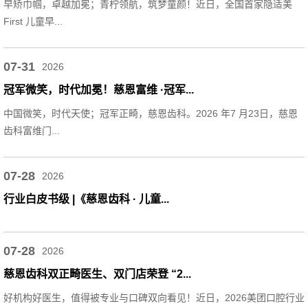
早矫巾帼，卓越加冕；青柠领航，筑梦童颜！近日，全国首家隐适美
First 儿童早...
07-31
2026
冠军微笑，时代加冕！慈恩富维 ·冠军...
中国微笑，时代天使；冠军正畸，慈恩齿科。2026 年7 月23日，慈恩
齿科富维门...
07-28
2026
行业白皮书级 |《慈恩齿科 · 儿童...
07-28
2026
慈恩齿科双正畸医生、双门店荣登 “2...
好机构好医生，值得被专业与口碑双向看见！近日，2026美团口腔行业