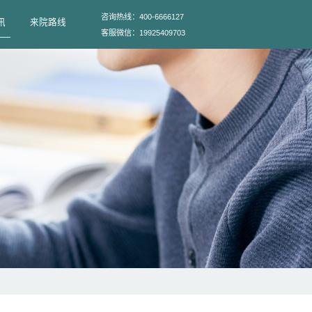
技术
服务项目
专家团队
综合资讯