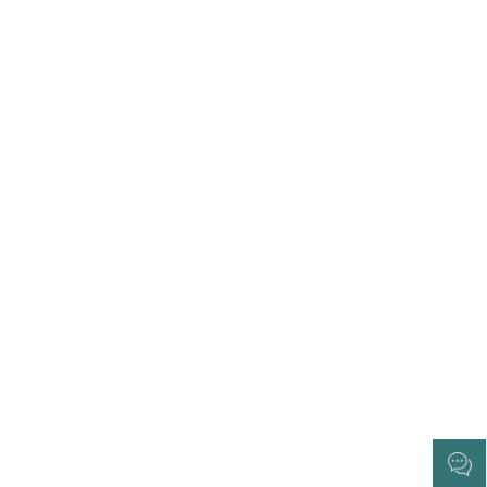
适美
中国微笑，时代天使；冠军正畸
2026
齿科富维门...
07-28
慈恩齿科双正畸医生、双
好机构好医生，值得被专业与
2026
业大会暨司南榜发...