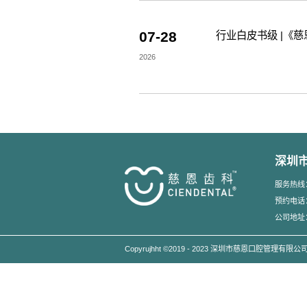
口腔健康的守护者。
3、在深圳众多口腔
口腔科团队，打造了适合
矫正方面，一些机构通过引
总的来说，深圳口腔
实后盾。随着未来口腔医
上一篇:
深圳牙齿贴面价格
相关推荐
07-31