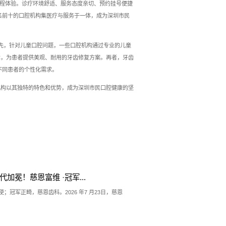
人们对口腔健康的高度重视。在这个城市的快节奏生活中，饮食习
专业水平、服务品质的共同认可，也是对自身健康负责的表现。
这些机构不仅拥有一 流的口腔医生团队，还注重患者的全程体验
能够为患者提供更为精 准、高效的治疗方案。因此，排名前十的