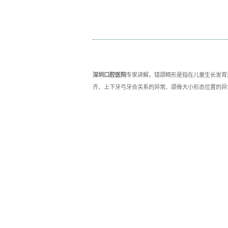
您当前位置:
首页
综合资
深圳口腔医院
专家讲解，
齐、上下牙弓牙合关系的