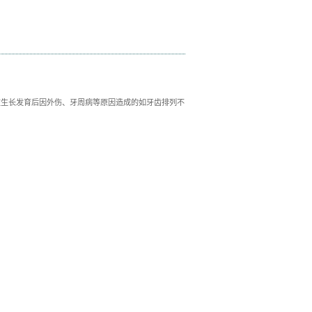
错颌畸形”是什么？怎样矫治比较好？
：
2023-04-14
浏览次数：
环境因素
，如疾病、口腔不良习惯、替牙障碍等，也可在生长发