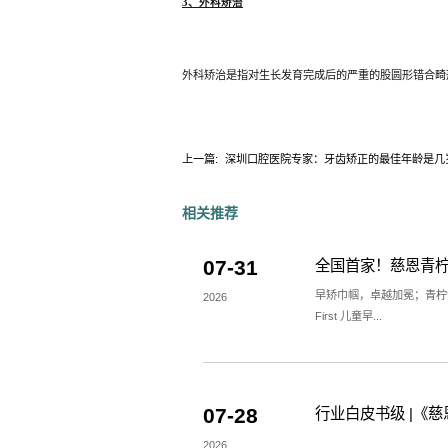
当错颌畸形发生的早期，
如早期牙源性前牙反合使
一般矫治是口腔正畸矫治