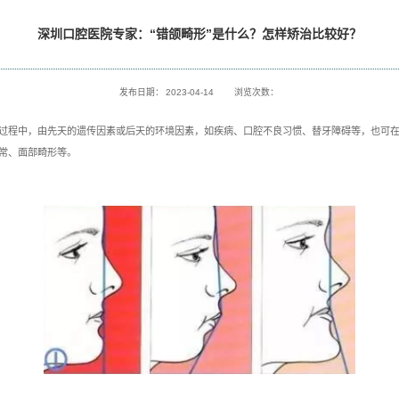
讯
科普小课堂
深圳口腔医院专家：“
发布日期
错颌畸形
是指在儿童生长发育过程中，由
先天的遗传因素
或
后天的
异常、颌骨大小形态位置的异常、面部畸形等。