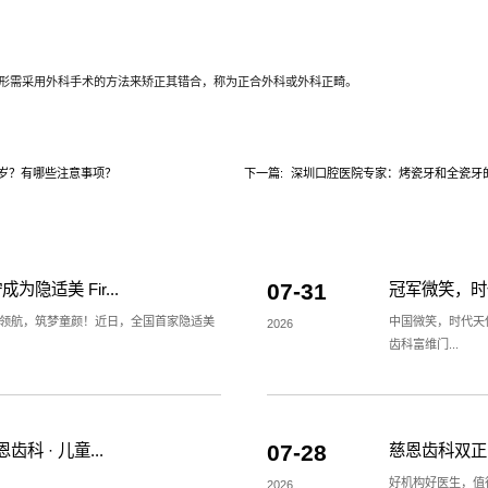
通过简单的方法进行早期矫治，阻断错颌畸形向严重发展，将合颌
用简单合垫舌簧矫正器矫治，防止向严重的骨骼畸形发展。
中最多见的，根据不同牙颌面畸形选用各类矫治器，如可摘矫治器