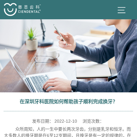
在深圳牙科医院如何帮助孩子顺利完成换牙？
发布日期：
2022-12-10
浏览次数：
众所周知，人的一生中要长两次
牙齿
，分别是乳牙和恒牙。而
大多数人的换牙期是在6至12岁期间，且换牙是有一定的规律的，在