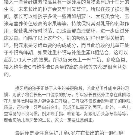
摄入一些含纤维素较高且有一定硬度的食物会有助于恒牙的
生长。未来长出的恒言会又坚固又整洁。所以在孩子换牙期
间，家长可以给孩子多做一些诸如胡萝卜、大豆类食物、玉
米与营养价值较高的水果等等，持续保持其对乳牙的刺激作
用，促使乳牙按时脱落，加速面部血液循环，进一步促进牙
床发育。而除了以上这些外，钙的吸收同样也是很关键的一
环。钙元素是牙齿重要的构成成分，而且此阶段的儿童正处
于补钙高峰期，如果注重补钙与补维生素D相结合，这可以
起到1+1大于
的效果。所以每天晚上一杯牛奶、多吃鱼类、
2
摄入维生素C与维生素D含量较高的食物等等都是很有益处
的。
换牙期的孩子正处于人生的关键阶段，若此期间养成良好的习
惯，则孩子将会长出一口健康的好牙。所以家长要格外注意在此阶段
在儿童睡觉时要竭力避免张口呼吸，口呼吸不仅仅会影响孩子的睡眠
质量，还会使上牙弓向前突出，形成类似豁牙的面容。此外，一些儿
童常见的不良习惯，例如咬手指、咬铅笔、频繁用舌头舔牙齿等等，
都会影响儿童牙齿的生长，家长一定要注意纠正。
最后便是要注意保护儿童
岁左右长出的第一颗恒磨
6