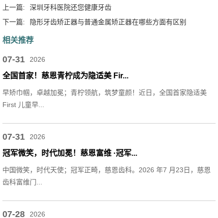
上一篇:
深圳牙科医院还您健康牙齿
下一篇:
隐形牙齿矫正器与普通金属矫正器在哪些方面有区别
相关推荐
07-31
2026
全国首家！慈恩青柠成为隐适美 Fir...
早矫巾帼，卓越加冕；青柠领航，筑梦童颜！近日，全国首家隐适美
First 儿童早...
07-31
2026
冠军微笑，时代加冕！慈恩富维 ·冠军...
中国微笑，时代天使；冠军正畸，慈恩齿科。2026 年7 月23日，慈恩
齿科富维门...
07-28
2026