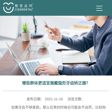
哪些群体更适宜佩戴隐形牙齿矫正器？
发布日期：
2021-11-16
浏览次数：
如果牙齿不够美观，那么在笑的时候也可能会不自然，比较拘