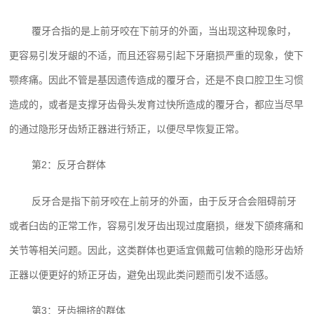
覆牙合指的是上前牙咬在下前牙的外面，当出现这种现象时，
更容易引发牙龈的不适，而且还容易引起下牙磨损严重的现象，使下
颚疼痛。因此不管是基因遗传造成的覆牙合，还是不良口腔卫生习惯
造成的，或者是支撑牙齿骨头发育过快所造成的覆牙合，都应当尽早
的通过隐形牙齿矫正器进行矫正，以便尽早恢复正常。
第2：反牙合群体
反牙合是指下前牙咬在上前牙的外面，由于反牙合会阻碍前牙
或者臼齿的正常工作，容易引发牙齿出现过度磨损，继发下颌疼痛和
关节等相关问题。因此，这类群体也更适宜佩戴可信赖的隐形牙齿矫
正器以便更好的矫正牙齿，避免出现此类问题而引发不适感。
第3：牙齿拥挤的群体