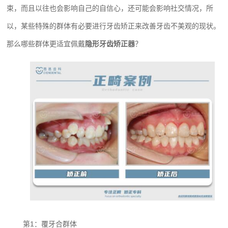
束，而且以往也会影响自己的自信心，还可能会影响社交情况，所
以，某些特殊的群体有必要进行牙齿矫正来改善牙齿不美观的现状。
那么哪些群体更适宜佩戴
隐形牙齿矫正器
？
第1：覆牙合群体