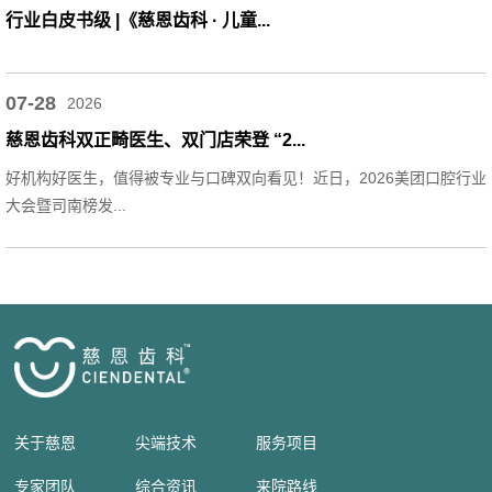
行业白皮书级 |《慈恩齿科 · 儿童...
07-28
2026
慈恩齿科双正畸医生、双门店荣登 “2...
好机构好医生，值得被专业与口碑双向看见！近日，2026美团口腔行业
大会暨司南榜发...
关于慈恩
尖端技术
服务项目
专家团队
综合资讯
来院路线