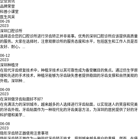
企业资讯
品牌荣誉
科普小课堂
医生风采
06-26
2023
深圳口腔诊所
选择适合您的口腔诊所进行牙齿矫正并非易事。优秀的深圳口腔诊所应该提供高质量
的服务。大家在选择时，注意观察诊所的服务态度和水平，包括医生和工作人员是否
友好、耐心，...
06-12
2023
深圳种植牙
在现代牙齿修复技术中，种植牙技术以其可靠性成为备受瞩目的焦点。通过仿生学原
理和先进的手术技术，种植牙能够为牙齿缺失患者提供稳固的牙齿支撑和自然美观的
外观。深圳种...
06-09
2023
在深圳做牙齿贴面好不好？
在充满活力的深圳城市，越来越多的人选择进行牙齿贴面，以实现迷人的笑容和完美
的牙齿外观。牙齿贴面作为一种现代化的牙齿美容方法，为深圳的居民提供了好的牙
科护理和美学...
06-08
2023
隐形牙齿矫正器使用注意事项
隐形牙齿矫正器作为一种现代牙齿矫正技术，受到越来越多用户的青睐。然而，在使