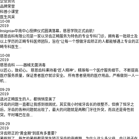
企业资讯
品牌荣誉
科普小课堂
医生风采
10-08
2019
Insignia•华南中心授牌仪式圆满落幕，慈恩学院正式启航！
慈恩齿科有限公司是一家以牙齿正畸服务为特色的专业专科门诊，拥有着一批硕士及
以上学历的正畸专科医师团队，旨在“让每一个想做牙齿矫正的人都能够遇上专业的正
畸专科医生...
10-08
2019
慈恩齿科 ——器械无菌消毒
以匠心，致初心。 慈恩齿科秉持着“匠人精神”，精琢每一个医疗服务细节， 不断提高
医疗服务质量，保证患者医疗就诊安全。 所有患者使用的医疗用品，严格做到一人一
机...
09-29
2019
选对正畸医生的人，都悄悄变美了
牙齿的问题一直都让我感到很困扰，其实我小时候牙齿长的很整齐，但换了恒牙之
后，牙齿的各种问题就出现了，最大的问题就是两颗门牙往外突，而且还是骨性前
突。平时嘴巴在自...
09-29
2019
牙齿矫正的“黄金期”到底有多重要？
暑假到了，每年的暑假都是学生矫正牙齿的高峰期。为什么这么多父母，会让孩子在