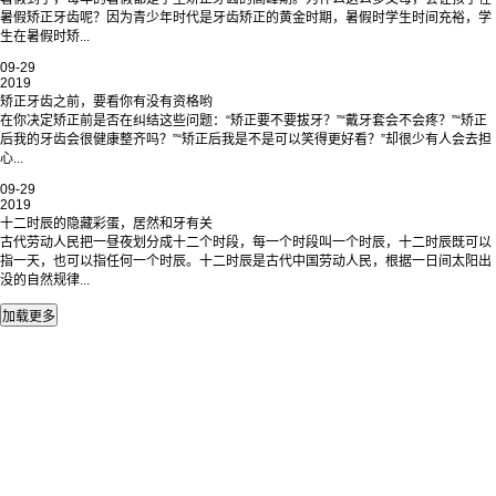
暑假矫正牙齿呢？因为青少年时代是牙齿矫正的黄金时期，暑假时学生时间充裕，学
生在暑假时矫...
09-29
2019
矫正牙齿之前，要看你有没有资格哟
在你决定矫正前是否在纠结这些问题：“矫正要不要拔牙？”“戴牙套会不会疼？”“矫正
后我的牙齿会很健康整齐吗？”“矫正后我是不是可以笑得更好看？”却很少有人会去担
心...
09-29
2019
十二时辰的隐藏彩蛋，居然和牙有关
古代劳动人民把一昼夜划分成十二个时段，每一个时段叫一个时辰，十二时辰既可以
指一天，也可以指任何一个时辰。十二时辰是古代中国劳动人民，根据一日间太阳出
没的自然规律...