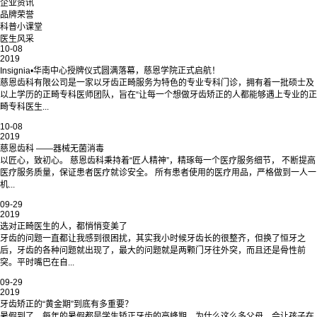
企业资讯
品牌荣誉
科普小课堂
医生风采
10-08
2019
Insignia•华南中心授牌仪式圆满落幕，慈恩学院正式启航！
慈恩齿科有限公司是一家以牙齿正畸服务为特色的专业专科门诊，拥有着一批硕士及
以上学历的正畸专科医师团队，旨在“让每一个想做牙齿矫正的人都能够遇上专业的正
畸专科医生...
10-08
2019
慈恩齿科 ——器械无菌消毒
以匠心，致初心。 慈恩齿科秉持着“匠人精神”，精琢每一个医疗服务细节， 不断提高
医疗服务质量，保证患者医疗就诊安全。 所有患者使用的医疗用品，严格做到一人一
机...
09-29
2019
选对正畸医生的人，都悄悄变美了
牙齿的问题一直都让我感到很困扰，其实我小时候牙齿长的很整齐，但换了恒牙之
后，牙齿的各种问题就出现了，最大的问题就是两颗门牙往外突，而且还是骨性前
突。平时嘴巴在自...
09-29
2019
牙齿矫正的“黄金期”到底有多重要？
暑假到了，每年的暑假都是学生矫正牙齿的高峰期。为什么这么多父母，会让孩子在