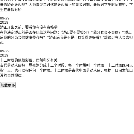
暑假矫正牙齿呢？因为青少年时代是牙齿矫正的黄金时期，暑假时学生时间充裕，学
生在暑假时矫...
09-29
2019
矫正牙齿之前，要看你有没有资格哟
在你决定矫正前是否在纠结这些问题：“矫正要不要拔牙？”“戴牙套会不会疼？”“矫正
后我的牙齿会很健康整齐吗？”“矫正后我是不是可以笑得更好看？”却很少有人会去担
心...
09-29
2019
十二时辰的隐藏彩蛋，居然和牙有关
古代劳动人民把一昼夜划分成十二个时段，每一个时段叫一个时辰，十二时辰既可以
指一天，也可以指任何一个时辰。十二时辰是古代中国劳动人民，根据一日间太阳出
没的自然规律...