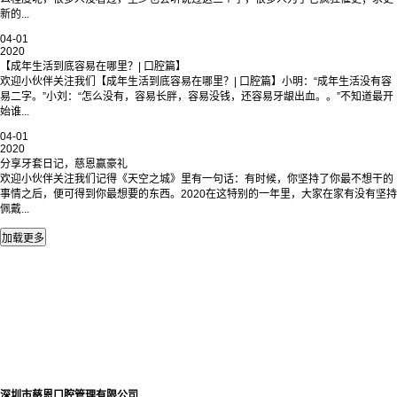
新的...
04-01
2020
【成年生活到底容易在哪里？| 口腔篇】
欢迎小伙伴关注我们【成年生活到底容易在哪里？| 口腔篇】小明：“成年生活没有容
易二字。”小刘：“怎么没有，容易长胖，容易没钱，还容易牙龈出血。。”不知道最开
始谁...
04-01
2020
分享牙套日记，慈恩赢豪礼
欢迎小伙伴关注我们记得《天空之城》里有一句话：有时候，你坚持了你最不想干的
事情之后，便可得到你最想要的东西。2020在这特别的一年里，大家在家有没有坚持
佩戴...
深圳市慈恩口腔管理有限公司