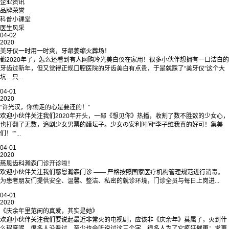
企业资讯
品牌荣誉
科普小课堂
医生风采
04-02
2020
美牙仪一时用一时爽，牙龈萎缩火葬场！
都2020年了，怎么还看到有人网购冷光美白仪在家用！很多小伙伴想拥有一口洁白的
牙齿过新年，但又觉得正规口腔医院的牙齿美白有点贵，于是就踩了“美牙仪”这个大
坑…只...
04-01
2020
“许光汉，你偷走的心是要还的！”
欢迎小伙伴关注我们2020年开头，一部《想见你》热播，收割了数不胜数的少女心，
也打翻了无数，追剧少女男票的醋坛子。少女の安利时间“李子维我真的好可！集美
们！”“...
04-01
2020
慈恩齿科瀚森门诊开诊啦！
欢迎小伙伴关注我们慈恩瀚森门诊 —— 严格按照国家医疗机构管理规范进行消毒。
为患者朋友们提供安全、温馨、整洁、私密的就诊环境，门诊全员与每日上岗进...
04-01
2020
《庆余年里范闲的真爱，其实是她》
欢迎小伙伴关注我们要说起最近非常火的电视剧，应该非《庆余年》莫属了，火到什
么程度呢，很多人没看过，至少也会听说过这三个字，很多人为了它疯狂催更；求更