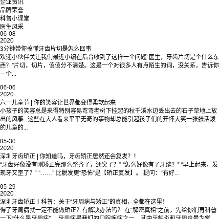
企业资讯
品牌荣誉
科普小课堂
医生风采
06-08
2020
3分钟带你搞懂牙齿片切是怎么回事
欢迎小伙伴关注我们最近小编在后台收到了这样一个问题“医生，牙齿片切是个什么东
西？”片切，切片，傻傻分不清楚。这是一个对很多人有点陌生的词，没关系，告诉你
一个...
06-06
2020
六一儿童节 | 你的笑容让世界都变得柔软起来
小孩子的笑容总是来得特别容易弯弯老树下挂起的秋千溪水边丢出去的石子草地上放
出的风筝...这些在大人看来平平无奇的事物却总能引起孩子们的开怀大笑一张张活泼
的儿童的...
05-30
2020
深圳牙齿矫正 | 你知道吗，牙齿矫正居然还会复发？！
“牙齿好像没有刚矫正完那么整齐了，还突了？” “怎么好像有了牙缝？” “早上起来，发
现牙又歪了？” “……” 比脱发更“恐怖”是【矫正复发】。 提问：“有好...
05-29
2020
深圳牙齿矫正丨科普：关于“牙周病与矫正”的真相，全都在这里！
得了牙周病就一定不能做矫正？有解决办法吗？ 在“解密真相”之前，先给你们再科普
一下“什么是牙周病”。 牙周病是我们的口腔疾病之一，其中牙龈炎和牙周炎最为常