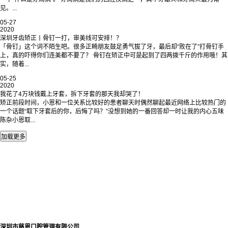
见。...
05-27
2020
深圳牙齿矫正丨骨钉一打，审美线可安排！？
「骨钉」这个词不陌生吧。很多正畸朋友鼓足勇气拔了牙，最后却“败在了”打骨钉手
上，真的吓得你们连美都不要了？ 骨钉在矫正中可是起到了四两拨千斤的作用哦！其
实，随着...
05-25
2020
我花了4万块钱戴上牙套，拆下牙套的那天我却哭了！
矫正前段时间，小恩和一位关系比较好的患者聊天时偶然聊起最近网络上比较热门的
一个话题“取下牙套后的你，后悔了吗？”没想到她的一番回答却一时让我的内心五味
陈杂小恩取...
深圳市慈恩口腔管理有限公司