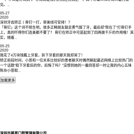
见。...
05-27
2020
深圳牙齿矫正丨骨钉一打，审美线可安排！？
「骨钉」这个词不陌生吧。很多正畸朋友鼓足勇气拔了牙，最后却“败在了”打骨钉手
上，真的吓得你们连美都不要了？ 骨钉在矫正中可是起到了四两拨千斤的作用哦！其
实，随着...
05-25
2020
我花了4万块钱戴上牙套，拆下牙套的那天我却哭了！
矫正前段时间，小恩和一位关系比较好的患者聊天时偶然聊起最近网络上比较热门的
一个话题“取下牙套后的你，后悔了吗？”没想到她的一番回答却一时让我的内心五味
陈杂小恩取...
深圳市慈恩口腔管理有限公司