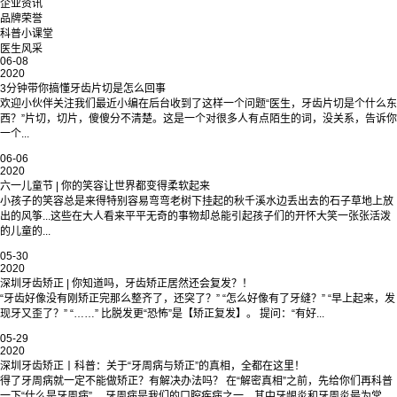
企业资讯
品牌荣誉
科普小课堂
医生风采
06-08
2020
3分钟带你搞懂牙齿片切是怎么回事
欢迎小伙伴关注我们最近小编在后台收到了这样一个问题“医生，牙齿片切是个什么东
西？”片切，切片，傻傻分不清楚。这是一个对很多人有点陌生的词，没关系，告诉你
一个...
06-06
2020
六一儿童节 | 你的笑容让世界都变得柔软起来
小孩子的笑容总是来得特别容易弯弯老树下挂起的秋千溪水边丢出去的石子草地上放
出的风筝...这些在大人看来平平无奇的事物却总能引起孩子们的开怀大笑一张张活泼
的儿童的...
05-30
2020
深圳牙齿矫正 | 你知道吗，牙齿矫正居然还会复发？！
“牙齿好像没有刚矫正完那么整齐了，还突了？” “怎么好像有了牙缝？” “早上起来，发
现牙又歪了？” “……” 比脱发更“恐怖”是【矫正复发】。 提问：“有好...
05-29
2020
深圳牙齿矫正丨科普：关于“牙周病与矫正”的真相，全都在这里！
得了牙周病就一定不能做矫正？有解决办法吗？ 在“解密真相”之前，先给你们再科普
一下“什么是牙周病”。 牙周病是我们的口腔疾病之一，其中牙龈炎和牙周炎最为常