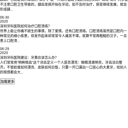
不注意口腔卫生导致的，龋齿发病开始在牙冠，如不及时治疗，病变继续发展，就会
形成龋...
06-30
2020
深圳牙科医院如何治疗口腔溃疡？
世界上能让你痛不欲生的事情，除了爱情，还有口腔溃疡。口腔溃疡虽然是口腔内一
种常见的细小疾患，但发作起来却常常令人痛苦不堪，就算平常再粗糙的汉子，一旦
患上口腔溃...
06-29
2020
深圳牙科医院建议：牙黄应该怎么办？
人们常常用“明眸皓齿”这个词去定义一个人是否漂亮：眼睛清澈明亮，牙齿洁白整
齐。不管脸蛋如何漂亮、皮肤如何白皙，只要一开口漏出一口恶心的大黄牙，给别人
的观感都会大...