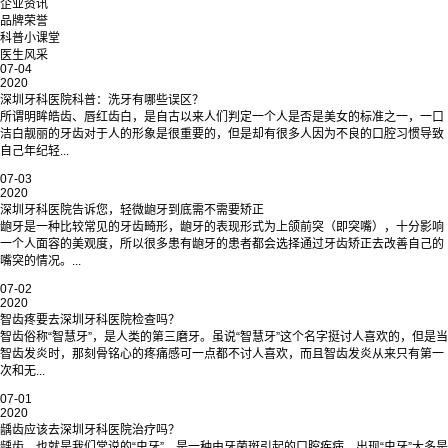
企业资讯
品牌荣誉
科普小课堂
医生风采
07-04
2020
深圳牙科医院科普：洗牙有哪些误区？
所谓明眸皓齿、唇红齿白，是自古以来人们判定一个人是否是美女的标准之一，一口
洁白靓丽的牙齿对于人的形象是很重要的，但是却有很多人因为不良的口腔习惯导致
自己年纪轻...
07-03
2020
深圳牙科医院告诉您，轻微龅牙到底需不需要矫正
龅牙是一种比较常见的牙齿畸形，龅牙的表现形式为上颌前突（即突嘴），十分影响
一个人面容的美观度，所以很多患有龅牙的患者都会选择通过牙齿矫正去改善自己的
嘴突的情况。...
07-02
2020
智齿疼要去深圳牙科医院检查吗？
智齿俗称“智慧牙”，是人类的第三磨牙。虽说“智慧牙”这个名字挺讨人喜欢的，但是当
智齿发炎时，那刻骨铭心的疼痛感可一点都不讨人喜欢，而且智齿发炎从来只有第一
次和无...
07-01
2020
龋齿应该去深圳牙科医院治疗吗？
龋齿，也就是我们常说的“虫牙”。是一种由牙菌斑引起的口腔疾病，出现“虫牙”大多是