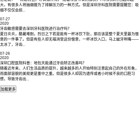
大，有很多人将抽烟做为了排解压力的一种方式。但是深圳牙科医院需要提醒您：吸
烟不仅仅会损...
07-27
2020
牙齿敏感需要去深圳牙科医院进行治疗吗？
夏日炎炎，酷暑难耐。烈日之下若是能有一杯冰饮下肚，那应该是整个夏天里最为惬
意的一件事了。但是有些人却无福消受这份惬意，一杯冰饮入口，马上龇牙咧嘴——
太冰了，牙齿...
07-26
2020
深圳口腔医院科普：地包天能通过牙齿矫正改善吗？
随着近年来，人们生活品质的提升，越来越多的人开始特别注意起自己的外在形象，
而面部容貌的美观更是重中之重。但是很多人却因为遗传或者小时候不良的口腔习
惯，导致牙齿出...