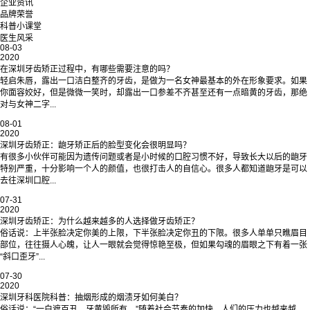
企业资讯
品牌荣誉
科普小课堂
医生风采
08-03
2020
在深圳牙齿矫正过程中，有哪些需要注意的吗？
轻启朱唇，露出一口洁白整齐的牙齿，是做为一名女神最基本的外在形象要求。如果
你面容姣好，但是微微一笑时，却露出一口参差不齐甚至还有一点暗黄的牙齿，那绝
对与女神二字...
08-01
2020
深圳牙齿矫正：龅牙矫正后的脸型变化会很明显吗？
有很多小伙伴可能因为遗传问题或者是小时候的口腔习惯不好，导致长大以后的龅牙
特别严重，十分影响一个人的颜值，也很打击人的自信心。很多人都知道龅牙是可以
去往深圳口腔...
07-31
2020
深圳牙齿矫正：为什么越来越多的人选择做牙齿矫正？
俗话说：上半张脸决定你美的上限，下半张脸决定你丑的下限。很多人单单只瞧眉目
部位，往往摄人心魄，让人一眼就会觉得惊艳至极，但如果勾魂的眉眼之下有着一张
“斜口歪牙”...
07-30
2020
深圳牙科医院科普：抽烟形成的烟渍牙如何美白？
俗话说：“一白遮百丑，牙黄毁所有。”随着社会节奏的加快，人们的压力也越来越