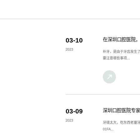
您当前位置:
首页
综合资
03-10
2023