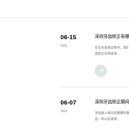
您当前位置:
首页
综合资
06-15
2021