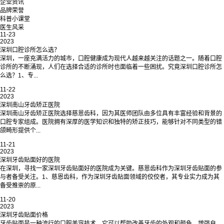
企业资讯
品牌荣誉
科普小课堂
医生风采
11-23
2023
深圳口腔诊所怎么选？
深圳，一座充满活力的城市，口腔健康成为现代人越来越关注的话题之一。随着口腔
诊所的不断涌现，人们在选择合适的诊所时也面临着一些困扰。究竟深圳口腔诊所怎
么选？1、专...
11-22
2023
深圳南山牙齿矫正医院
深圳南山牙齿矫正医院选择慈恩齿科，因为其医师团队由多位具有丰富经验和背景的
口腔专家组成。医院拥有深厚的医学知识和独特的矫正技巧，能够针对不同类型的错
颌畸形提供个...
11-21
2023
深圳牙齿贴面好的医院
在深圳，寻找一家深圳牙齿贴面好的医院成为关键。慈恩齿科作为深圳牙齿贴面的参
与者备受关注。1、慈恩齿科，作为深圳牙齿贴面领域的佼佼者，其专业实力成为其
备受推崇的原...
11-20
2023
深圳牙齿贴面价格
牙齿贴面是一种流行的口腔美容技术，它可以帮助改善牙齿的外观和颜色，增强自